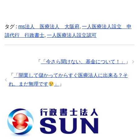
タグ :
ms法人 医療法人 大阪府
,
一人医療法人設立 申
請代行 行政書士
,
一人医療法人設立認可
「
「今さら聞けない、基金について！」
」
「
「開業して儲かってからすぐ医療法人に出来る？そ
れ、まだ無理です
」
」