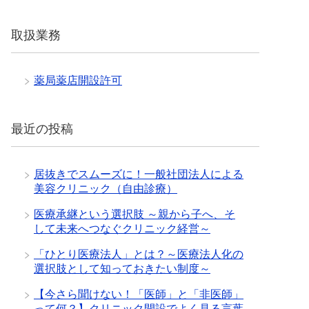
取扱業務
薬局薬店開設許可
最近の投稿
居抜きでスムーズに！一般社団法人による
美容クリニック（自由診療）
医療承継という選択肢 ～親から子へ、そ
して未来へつなぐクリニック経営～
「ひとり医療法人」とは？～医療法人化の
選択肢として知っておきたい制度～
【今さら聞けない！「医師」と「非医師」
って何？】クリニック開設でよく見る言葉