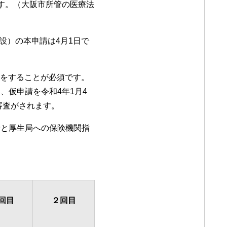
す。（大阪市所管の医療法
開設）の本申請は4月1日で
録」をすることが必須です。
、仮申請を令和4年1月4
審査がされます。
請と厚生局への保険機関指
回目
２回目